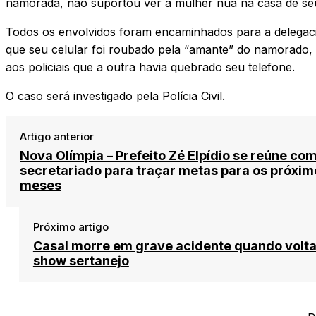
namorada, não suportou ver a mulher nua na casa de s
Todos os envolvidos foram encaminhados para a delegacia
que seu celular foi roubado pela “amante” do namorado, 
aos policiais que a outra havia quebrado seu telefone.
O caso será investigado pela Polícia Civil.
Artigo anterior
Nova Olímpia – Prefeito Zé Elpídio se reúne co
secretariado para traçar metas para os próxim
meses
Próximo artigo
Casal morre em grave acidente quando volt
show sertanejo