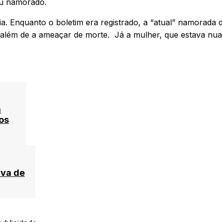
eu namorado.
. Enquanto o boletim era registrado, a “atual” namorada d
além de a ameaçar de morte. Já a mulher, que estava nua,
m
os
ava de