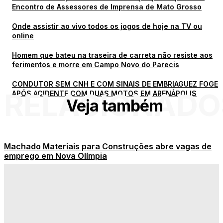
Encontro de Assessores de Imprensa de Mato Grosso
Onde assistir ao vivo todos os jogos de hoje na TV ou
online
Homem que bateu na traseira de carreta não resiste aos
ferimentos e morre em Campo Novo do Parecis
CONDUTOR SEM CNH E COM SINAIS DE EMBRIAGUEZ FOGE
RELACIONADO
APÓS ACIDENTE COM DUAS MOTOS EM ARENÁPOLIS
Veja também
Machado Materiais para Construções abre vagas de
emprego em Nova Olímpia
Assessor de Imprensa de Nova Olímpia participa do 5º
Encontro de Assessores de Imprensa de Mato Grosso