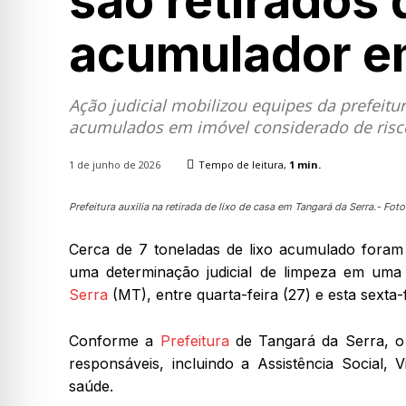
são retirados
acumulador e
Ação judicial mobilizou equipes da prefeit
acumulados em imóvel considerado de risco
1 de junho de 2026
Tempo de leitura,
1
min.
Prefeitura auxilia na retirada de lixo de casa em Tangará da Serra.- Fo
Cerca de 7 toneladas de lixo acumulado foram 
uma determinação judicial de limpeza em uma
Serra
(MT), entre quarta-feira (27) e esta sexta-f
Conforme a
Prefeitura
de Tangará da Serra, o
responsáveis, incluindo a Assistência Social, V
saúde.