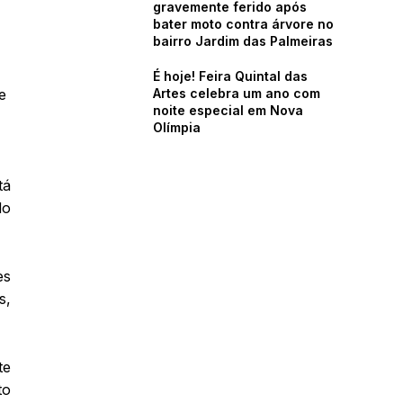
gravemente ferido após
bater moto contra árvore no
bairro Jardim das Palmeiras
É hoje! Feira Quintal das
e
Artes celebra um ano com
noite especial em Nova
Olímpia
tá
do
es
s,
te
to