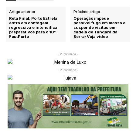
Artigo anterior
Próximo artigo
Reta Final: Porto Estrela
Operação impede
entra em contagem
possível fuga em massa e
regressiva e intensifica
suspende visitas em
preparativos para o 10º
cadeia de Tangará da
FestPorto
Serra; Veja vídeo
- Publicidade -
- Publicidade -