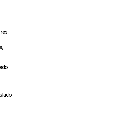
res.
s,
rado
o
nslado