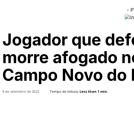
- P
Jogador que def
morre afogado n
Campo Novo do 
4 de setembro de 2022
Tempo de leitura,
Less than 1
min.