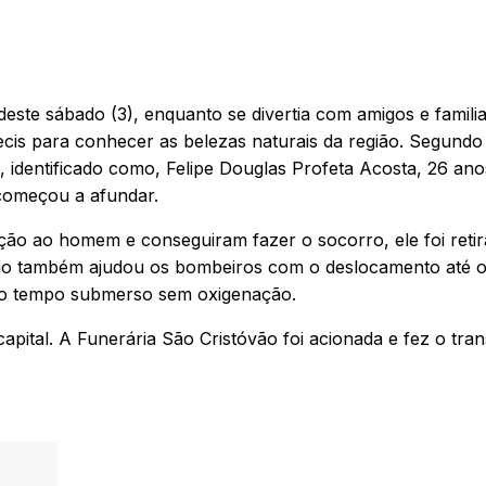
ste sábado (3), enquanto se divertia com amigos e familia
is para conhecer as belezas naturais da região. Segundo
identificado como, Felipe Douglas Profeta Acosta, 26 ano
 começou a afundar.
ão ao homem e conseguiram fazer o socorro, ele foi reti
rio também ajudou os bombeiros com o deslocamento até 
u ao tempo submerso sem oxigenação.
 capital. A Funerária São Cristóvão foi acionada e fez o tra