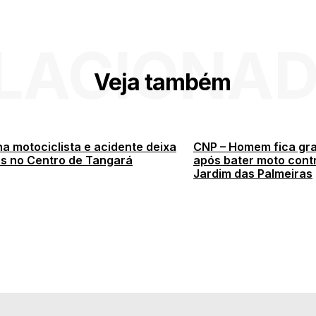
LACIONA
Veja também
a motociclista e acidente deixa
CNP – Homem fica gr
os no Centro de Tangará
após bater moto contr
Jardim das Palmeiras