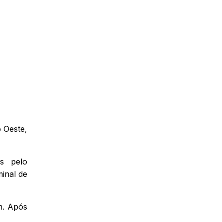
o Oeste,
s pelo
inal de
em. Após