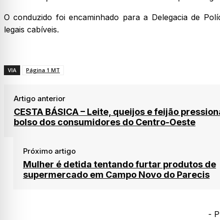
O conduzido foi encaminhado para a Delegacia de Políc
legais cabíveis.
VIA
Página 1 MT
Artigo anterior
CESTA BÁSICA – Leite, queijos e feijão pressio
bolso dos consumidores do Centro-Oeste
Próximo artigo
Mulher é detida tentando furtar produtos de
supermercado em Campo Novo do Parecis
- P