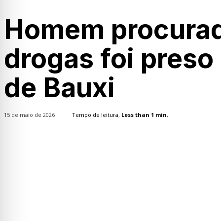
Homem procurado
drogas foi preso 
de Bauxi
15 de maio de 2026
Tempo de leitura,
Less than 1
min.