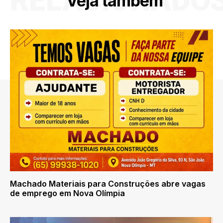
RELACIONADO
Veja também
Machado Materiais para Construções abre vagas
de emprego em Nova Olímpia