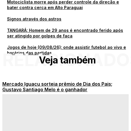
Motociclista morre após perder controle da direção e
bater contra cerca em Alto Paraguai
Signos através dos astros
TANGARÁ: Homem de 29 anos é encontrado ferido após
ser atingido por golpes de faca
Jogos de hoje (09/08/26): onde assistir futebol ao vivo e
RELACIONADO
horários das partidas
Veja também
Mercado Iguaçu sorteia prêmio de Dia dos Pais;
Gustavo Santiago Melo é o ganhador
Motociclista morre após perder controle da direção e
bater contra cerca em Alto Paraguai