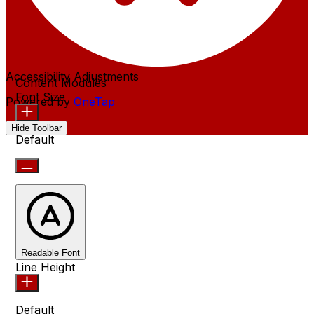
Accessibility Adjustments
Content Modules
Font Size
Powered by
OneTap
Hide Toolbar
Default
Readable Font
Line Height
Default